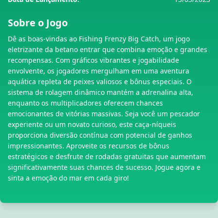
Sobre o Jogo
Dê as boas-vindas ao Fishing Frenzy Big Catch, um jogo
eletrizante da betano entrar que combina emoção e grandes
recompensas. Com gráficos vibrantes e jogabilidade
envolvente, os jogadores mergulham em uma aventura
aquática repleta de peixes valiosos e bônus especiais. O
sistema de rolagem dinâmico mantém a adrenalina alta,
enquanto os multiplicadores oferecem chances
emocionantes de vitórias massivas. Seja você um pescador
experiente ou um novato curioso, este caça-níqueis
proporciona diversão contínua com potencial de ganhos
impressionantes. Aproveite os recursos de bônus
estratégicos e desfrute de rodadas gratuitas que aumentam
significativamente suas chances de sucesso. Jogue agora e
sinta a emoção do mar em cada giro!