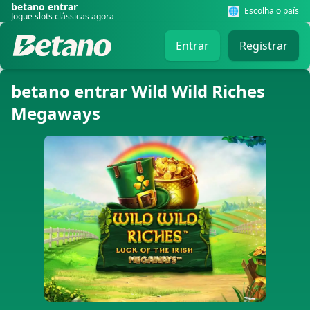
betano entrar
🌐
Escolha o país
Jogue slots clássicas agora
Entrar
Registrar
betano entrar Wild Wild Riches
Megaways